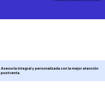
Excelente surtido en suministros de papelería e insumos para oficinas y empresas.
Asesoría integral y personalizada con la mejor atención
postventa.