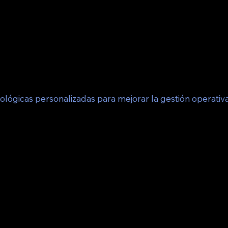
 mantenimiento de TI.
stribuidos.
lógicas personalizadas para mejorar la gestión operativ