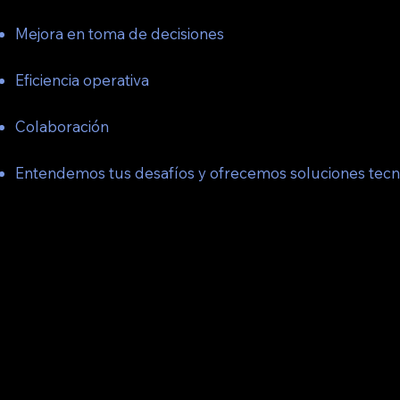
Hasta 30% de reducción en costos de infraestructura y
Mejora en toma de decisiones
Hasta 60% con datos precisos y oportunos.
Eficiencia operativa
Incremento del 30% al automatizar procesos y tareas.
Colaboración
Acceso y actualización de información entre equipos di
Entendemos tus desafíos y ofrecemos soluciones tecno