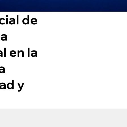
cial de
na
l en la
a
dad y