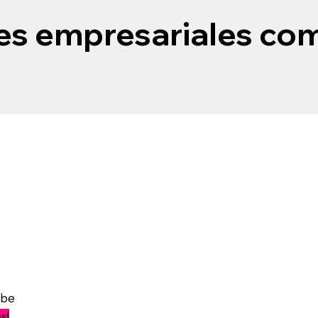
s empresariales com
ube
s!