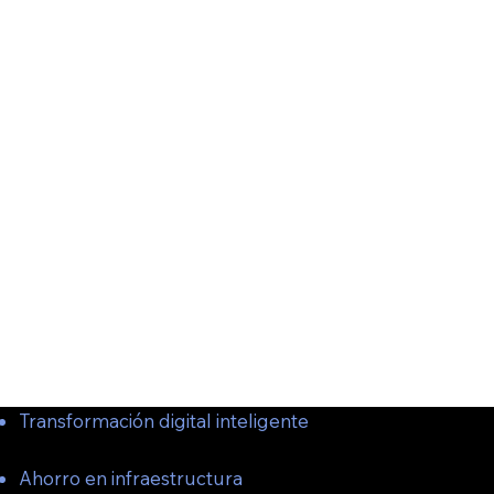
Transformación digital inteligente
Con procesamiento y almacenamiento sin límites, tu emp
Ahorro en infraestructura